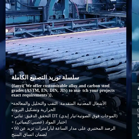
سلسلة توريد التصنيع الكاملة
{fanyi('We offer customizable alloy and carbon steel
grades (ASTM, EN, DIN, JIS) to ma- tch your projects
exact requirements')}.
ل الأساسية
•الأشغال المعدنية المتقدمة: الثقب والتخليل والمعالجة
الحرارية وتشكيل البرودة
• التحقق الدقيق: ثنائي DT (الموجات فوق الصوتية/تيار إيدي)
+ اختبار المواد (عصبي/كيميائي)
فضاء،
• الرصد المختبري على مدار الساعة لبارامترات تزيد عن 60
لضمان اتساق المنتج