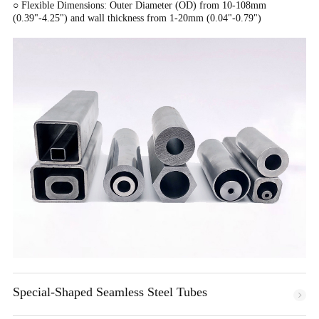
○ Flexible Dimensions: Outer Diameter (OD) from 10-108mm
(0.39"-4.25") and wall thickness from 1-20mm (0.04"-0.79")
Special-Shaped Seamless Steel Tubes
From conventional profiles like hexagonal, square, and rectangular tubes