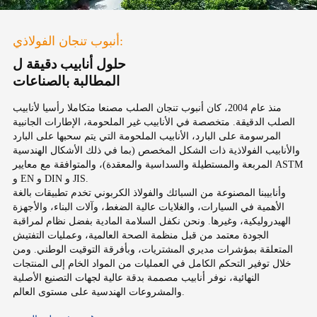
أنبوب تنجان الفولاذي:
حلول أنابيب دقيقة ل
المطالبة بالصناعات
منذ عام 2004، كان أنبوب تنجان الصلب مصنعا متكاملا رأسيا لأنابيب
الصلب الدقيقة. متخصصة في الأنابيب غير الملحومة، الإطارات الجانبية
المرسومة على البارد، الأنابيب الملحومة التي يتم سحبها على البارد
والأنابيب الفولاذية ذات الشكل المخصص (بما في ذلك الأشكال الهندسية
المربعة والمستطيلة والسداسية والمعقدة)، والمتوافقة مع معايير ASTM
و EN و DIN و JIS.
وأنابيبنا المصنوعة من السبائك والفولاذ الكربوني تخدم تطبيقات بالغة
الأهمية في السيارات، والغلايات عالية الضغط، وآلات البناء، والأجهزة
الهيدروليكية، وغيرها. ونحن نكفل السلامة المادية بفضل نظام لمراقبة
الجودة معتمد من قبل منظمة الصحة العالمية، وعمليات التفتيش
المتعلقة بمؤشرات مديري المشتريات، وبأفرقة التوقيت الوطني. ومن
خلال توفير التحكم الكامل في العمليات من المواد الخام إلى المنتجات
النهائية، نوفر أنابيب مصممة بدقة عالية لجهات التصنيع الأصلية
والمشروعات الهندسية على مستوى العالم.