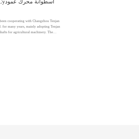
ry Cy
s been cooperating with Changzhou Tenjan
d. for many years, mainly adopting Tenjan
shafts for agricultural machinery. The
an Steel Tube in the oil cylinder o...