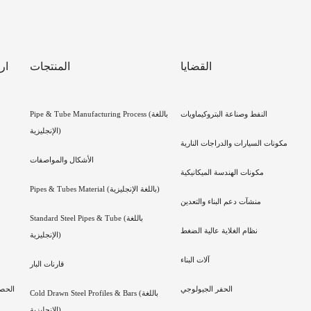
القضايا
المنتجات
ار
النفط وصناعة البتروكيماويات
Pipe & Tube Manufacturing Process (باللغة
الإنجليزية)
مكونات السيارات والدراجات النارية
الأشكال والمواصفات
مكونات الهندسة الميكانيكية
Pipes & Tubes Material (باللغة الإنجليزية)
منشآت دعم البناء والتعدين
Standard Steel Pipes & Tube (باللغة
نظام الغلاية عالية الضغط
الإنجليزية)
آلات البناء
قارنات البار
الحفر الجيولوجي
الحص
Cold Drawn Steel Profiles & Bars (باللغة
الإنجليزية)