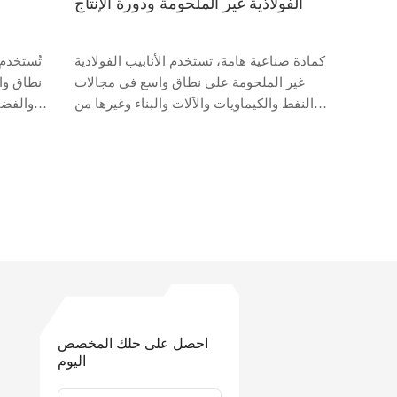
الفولاذية غير الملحومة ودورة الإنتاج
كمادة صناعية هامة، تستخدم الأنابيب الفولاذية
تُستخدم 
غير الملحومة على نطاق واسع في مجالات
نطاق واس
النفط والكيماويات والآلات والبناء وغيرها من
والفضا
المجالات. وعملية إنتاجه معقدة وحساسة
جودت
وتنطوي على عدد من الوصلات. تناقش اليوم
شركة تشانغتشو تينجان المحدود...
احصل على حلك المخصص
اليوم