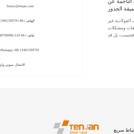
الناجمة عن
Sunny@tenjan.com
ميقة الجذور
 الفولاذية غير
الهاتف:+86 13401309791
ققات ومشكلات
ج فحسب، بل قد
هاتف:+86 519-88789990
علق بالسلامة.
حدودة لأنبوب
Whatsapp:+86 13401309791
الاتصال: سوني وانغ
تباط سريع