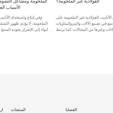
الفولاذية غير الملحومة؟
الملحومة ومشاكل التشوه 
الأسباب الع
الأنابيب الفولاذية غير الملحومة على
وفي إنتاج واستخدام الأنابيب
ع في تصنيع الآلات والبتروكيماويات
الملحومة، لا يؤدي ظهور التش
ءات وغيرها من المجالات، كما ترتبط
التواء إلى الإضرار بجودة المنت
ها بشكل مباشر بالأداء العام وسلامة
يؤدي أيضاً إلى مخاطر خطيرة تت
المنتج.
وقامت شركة شانغتشو تينجان الم
الصلب، بوصفها مصنعا...
القضايا
المنتجات
ار