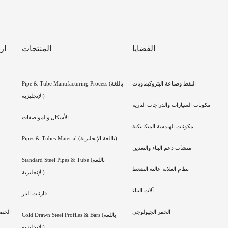
القضايا
المنتجات
ار
النفط وصناعة البتروكيماويات
Pipe & Tube Manufacturing Process (باللغة
الإنجليزية)
مكونات السيارات والدراجات النارية
الأشكال والمواصفات
مكونات الهندسة الميكانيكية
Pipes & Tubes Material (باللغة الإنجليزية)
منشآت دعم البناء والتعدين
Standard Steel Pipes & Tube (باللغة
نظام الغلاية عالية الضغط
الإنجليزية)
آلات البناء
قارنات البار
الحفر الجيولوجي
الحص
Cold Drawn Steel Profiles & Bars (باللغة
الإنجليزية)