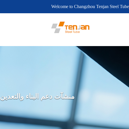
Welcome to Changzhou Tenjan Steel Tube
منشآت دعم البناء والتعدين