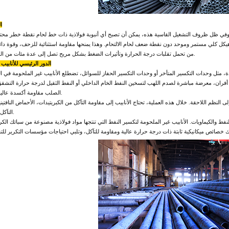
ا
وفي ظل ظروف التشغيل القاسية هذه، يمكن أن تصبح أي أنبوبة فولاذية ذات خط لحام نقطة خطر محتمل
هيكل كلي مستمر وموحد دون نقطة ضعف لحام الالتحام. وهذا يمنحها مقاومة استثنائية للزحف، وقوة دائم
من تحمل تقلبات درجة الحرارة وتأثيرات الضغط بشكل مريح تصل إلى عدة مئات من الدرجات المئوية داخل فرن التكسير.
الدور الرئيسي للأنابي
الصلب مقاومة أكسدة عالية الحرارة ومقاومة كربونية ممتازة.
التآكل والتآكل في درجات الحرارة العالية.
فط والكيماويات. الأنابيب غير الملحومة لتكسير النفط التي تنتجها مواد فولاذية مصنوعة من سبائك الكرو