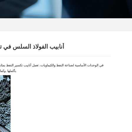
أنابيب الفولاذ السلس في تط
في الوحدات الأساسية لصناعة النفط والكيماويات، تعمل أنابيب تكسير النفط بمثابة 
) هي الخيار المفضل لأنابيب تكسير النفط نظراً لمزايا الأداء التي لا يمكن تعويضها.
بأكملها. وكم