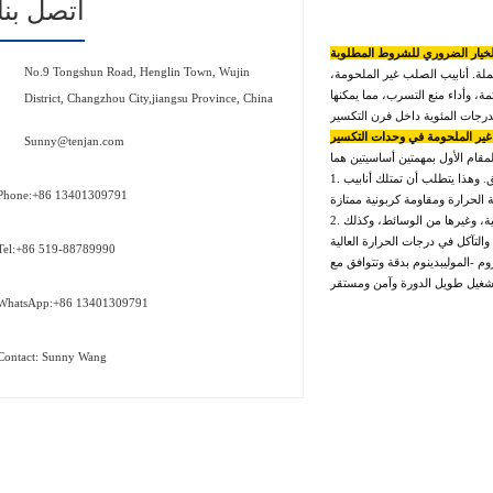
اتصل بنا
لخيار الضروري للشروط المطلوبة
No.9 Tongshun Road, Henglin Town, Wujin
ة. أنابيب الصلب غير الملحومة،
ة، وأداء منع التسرب، مما يمكنها
District, Changzhou City,jiangsu Province, China
ب غير الملحومة في وحدات التكسير
Sunny@tenjan.com
1. تطبيقات أنابيب الأفران: في أفران التسخين، تعمل الأنابيب غير الملحمة كأنابيب أفران، معرضة مباشرة لصدم اللهب لتسخين النفط الخام الداخلي أو النفط الثقيل لدرجة حرارة التشقق. وهذا يتطلب أن تمتلك أنابيب
Phone:+86 13401309791
2. خطوط النقل: باعتبارها أنابيب ربط، فإنها تنقل مخاليط الغاز النفطي عالية الحرارة إلى النظم اللاحقة. خلال هذه العملية، تحتاج الأنابيب إلى مقاومة التآكل من الكبريتيدات، الأحماض النافتينية، وغيرها من الوسائط، وكذلك
Tel:+86 519-88789990
م -الموليبدينوم بدقة وتتوافق مع
WhatsApp:+86 13401309791
Contact: Sunny Wang