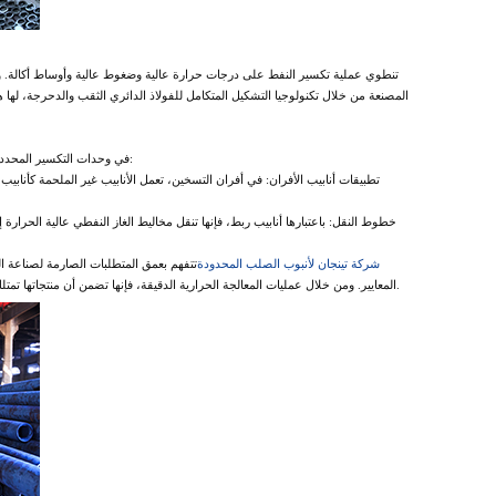
تنطوي عملية تكسير النفط على درجات حرارة عالية وضغوط عالية وأوساط أكالة. 
المصنعة من خلال تكنولوجيا التشكيل المتكامل للفولاذ الدائري الثقب والدحرجة، لها 
في وحدات التكسير المحددة، مثل وحدات التكسير المتأخر أو وحدات التكسير الحفاز للسوائل، تضطلع الأنابيب غير الملحومة في المقام الأول بمهمتين أساسيتين هما:
شركة تينجان لأنبوب الصلب المحدودة
تتفهم بعمق المتطلبات الصارمة لصناعة الن
المعايير. ومن خلال عمليات المعالجة الحرارية الدقيقة، فإنها تضمن أن منتجاتها تمتلك خصائص ميكانيكية ثابتة ذات درجة حرارة عالية ومقاومة للتآكل، وتلبي احتياجات مؤسسات التكرير للتشغيل طويل الدورة وآمن ومستقر.